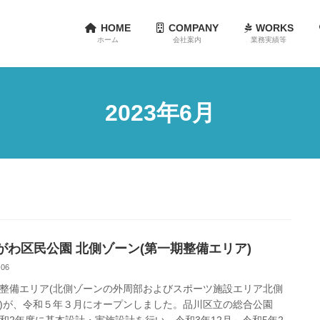
HOME
COMPANY
WORKS
ホーム
会社案内
業務実績等
2023年6月
がわ区民公園 北側ゾーン(第一期整備エリア)
-06
整備エリア(北側ゾーンの外周部およびスポーツ施設エリア北側
)が、令和５年３月にオープンしました。品川区立の総合公園
和2年度に基本設計・実施設計を行い、令和3年12月～令和5年2