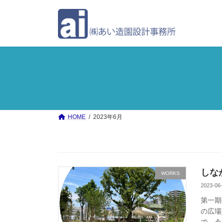
コ
ナ
ン
ビ
テ
ゲ
ン
ー
ツ
シ
へ
ョ
ス
ン
キ
に
ッ
移
プ
動
HOME
2023年6月
しな
WORKS
2023-06
第一期
の広場
で、令