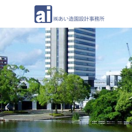
コ
ナ
ン
ビ
テ
ゲ
ン
ー
ツ
シ
へ
ョ
ス
ン
キ
に
ッ
移
プ
動